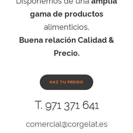
Disponemos de una
amplia
gama de productos
alimenticios.
Buena relación Calidad &
Precio.
HAZ TU PEDIDO
T. 971 371 641
comercial@corgelat.es